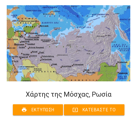
Χάρτης της Μόσχας, Ρωσία
print
system_update_alt
ΕΚΤΎΠΩΣΗ
ΚΑΤΕΒΆΣΤΕ ΤΟ