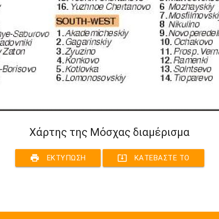
Χάρτης της Μόσχας διαμέρισμα
print
system_update_alt
ΕΚΤΎΠΩΣΗ
ΚΑΤΕΒΆΣΤΕ ΤΟ