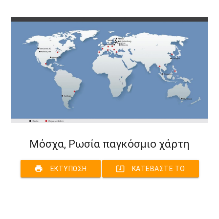
Μόσχα, Ρωσία παγκόσμιο χάρτη
print
system_update_alt
ΕΚΤΎΠΩΣΗ
ΚΑΤΕΒΆΣΤΕ ΤΟ