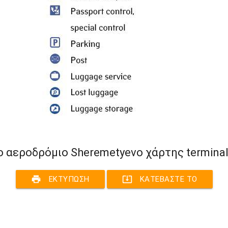
ο αεροδρόμιο Sheremetyevo χάρτης terminal
print
system_update_alt
ΕΚΤΎΠΩΣΗ
ΚΑΤΕΒΆΣΤΕ ΤΟ